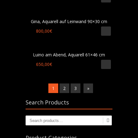
Gina, Aquarell auf Leinwand 90×30 cm
800,00
€
Luino am Abend, Aquarell 61×46 cm
650,00
€
1
2
3
»
Search Products
Product Categories