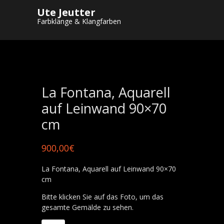
Ute Jeutter
Startseite
/
Shop
/
Gemälde
/
Aquarelle auf
Farbklänge & Klangfarben
Leinwand
/ La Fontana, Aquarell auf
Leinwand 90×70 cm
La Fontana, Aquarell
auf Leinwand 90×70
cm
900,00
€
La Fontana, Aquarell auf Leinwand 90×70
cm
Bitte klicken Sie auf das Foto, um das
gesamte Gemälde zu sehen.