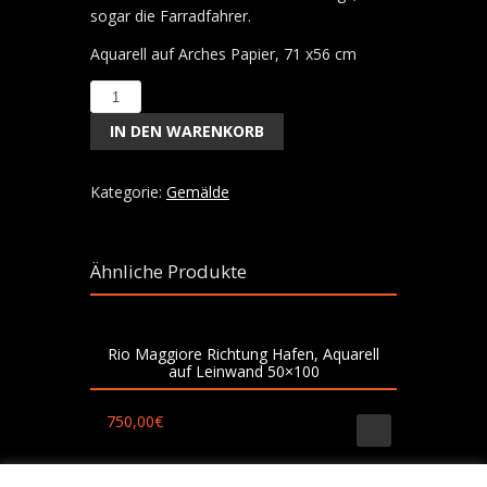
sogar die Farradfahrer.
Aquarell auf Arches Papier, 71 x56 cm
Badetag
in
IN DEN WARENKORB
Hoganäs,
Aquarell
71x56
Kategorie:
Gemälde
cm
Menge
Ähnliche Produkte
Rio Maggiore Richtung Hafen, Aquarell
auf Leinwand 50×100
750,00
€