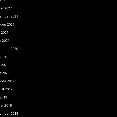
 2022
ar 2022
ember 2021
ober 2021
l 2021
z 2021
ember 2020
 2020
l 2020
z 2020
ober 2019
ust 2019
 2019
ar 2019
ember 2018