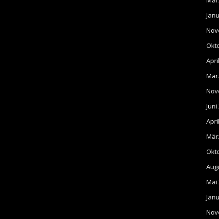
Mai
Janu
Nov
Okt
Apri
Mär
Nov
Juni
Apri
Mär
Okt
Aug
Mai
Janu
Nov