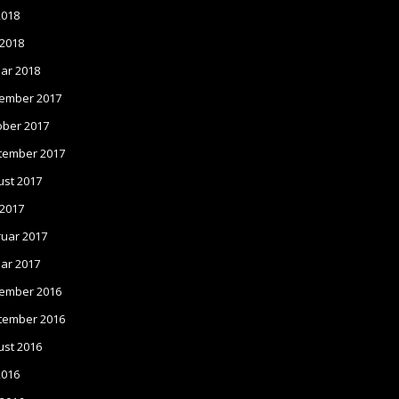
 2018
 2018
ar 2018
ember 2017
ober 2017
tember 2017
ust 2017
 2017
ruar 2017
ar 2017
ember 2016
tember 2016
ust 2016
 2016