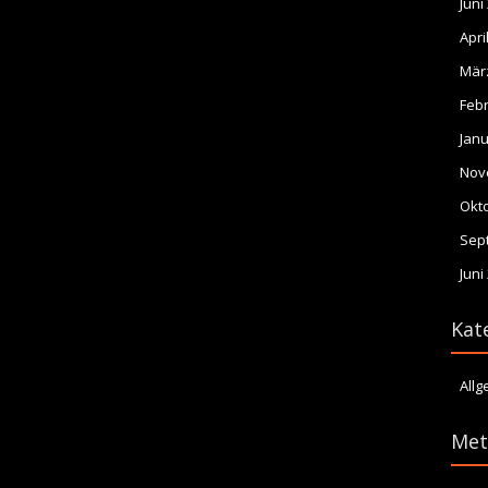
Juni
Apri
Mär
Feb
Janu
Nov
Okt
Sep
Juni
Kat
All
Met