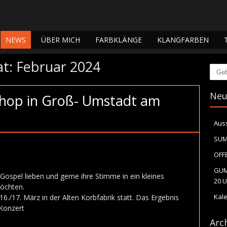
NEWS
ÜBER MICH
FARBKLÄNGE
KLANGFARBEN
at:
Februar 2024
Such
Neu
hop in Groß- Umstadt am
Aus
SUM
OFFE
GUM
 Gospel lieben und gerne ihre Stimme in ein kleines
20 U
öchten.
Kal
./17. März in der Alten Korbfabrik statt. Das Ergebnis
Konzert
Arc