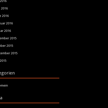
 2016
l 2016
z 2016
ruar 2016
ar 2016
ember 2015
ober 2015
tember 2015
 2015
egorien
gemein
a