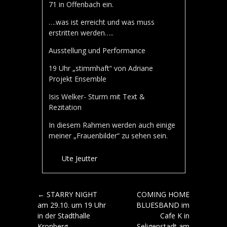
71 in Offenbach ein.
….was ist erreicht und was muss
erstritten werden…..
Ausstellung und Performance
19 Uhr „stimmhaft“ von Adriane
Projekt Ensemble
Isis Welker- Sturm mit Text &
Rezitation
In diesem Rahmen werden auch einige
meiner „Frauenbilder“ zu sehen sein.
Ute Jeutter
Artikel-Navigation
←
STARRY NIGHT
COMING HOME
am 29.10. um 19 Uhr
BLUESBAND im
in der Stadthalle
Cafe K in
Kronberg
Seligenstadt am