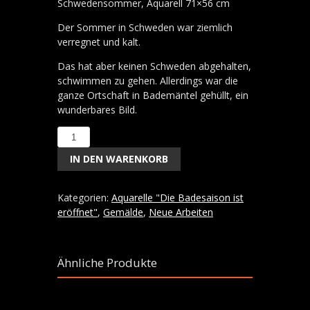
Schwedensommer, Aquarell 71×56 cm
Der Sommer in Schweden war ziemlich
verregnet und kalt.
Das hat aber keinen Schweden abgehalten,
schwimmen zu gehen. Allerdings war die
ganze Ortschaft in Bademäntel gehüllt, ein
wunderbares Bild.
Schwedensommer,
Aquarell
IN DEN WARENKORB
71x56
cm
Menge
Kategorien:
Aquarelle "Die Badesaison ist
eröffnet"
,
Gemälde
,
Neue Arbeiten
Ähnliche Produkte