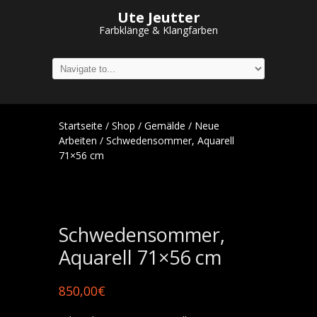
Ute Jeutter
Farbklänge & Klangfarben
Startseite
/
Shop
/
Gemälde
/
Neue
Arbeiten
/ Schwedensommer, Aquarell
71×56 cm
Schwedensommer,
Aquarell 71×56 cm
850,00
€