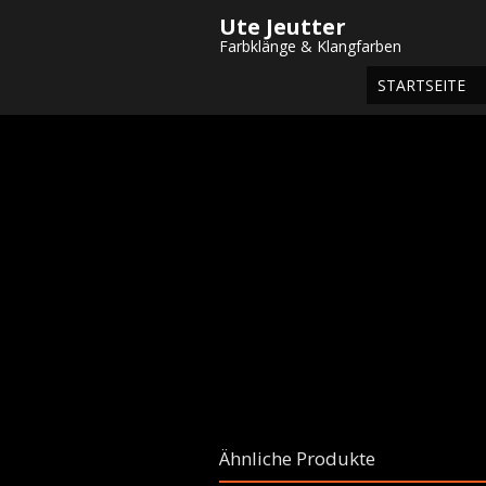
Ute Jeutter
Startseite
/
Shop
/
Gemälde
/
Aquarel
Farbklänge & Klangfarben
STARTSEITE
Ähnliche Produkte