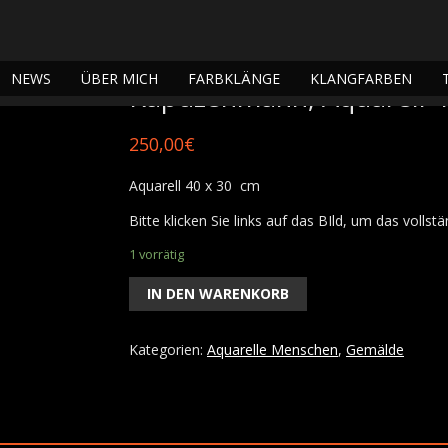
le Menschen
/ Kapuzenmann, Aquarell 40×30
NEWS
ÜBER MICH
FARBKLÄNGE
KLANGFARBEN
Kapuzenmann, Aquarell 
250,00
€
Aquarell 40 x 30 cm
Bitte klicken Sie links auf das BIld, um das volls
1 vorrätig
IN DEN WARENKORB
Kategorien:
Aquarelle Menschen
,
Gemälde