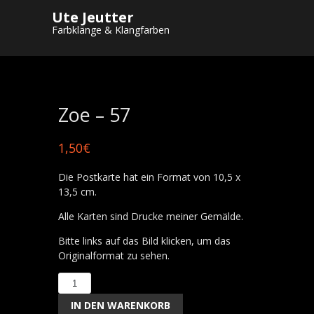
Ute Jeutter
Startseite
/
Shop
/
Postkarten
/
Postkarten
Farbklänge & Klangfarben
A 6
/ Zoe – 57
Zoe – 57
1,50
€
Die Postkarte hat ein Format von 10,5 x
13,5 cm.
Alle Karten sind Drucke meiner Gemälde.
Bitte links auf das Bild klicken, um das
Originalformat zu sehen.
Zoe
-
IN DEN WARENKORB