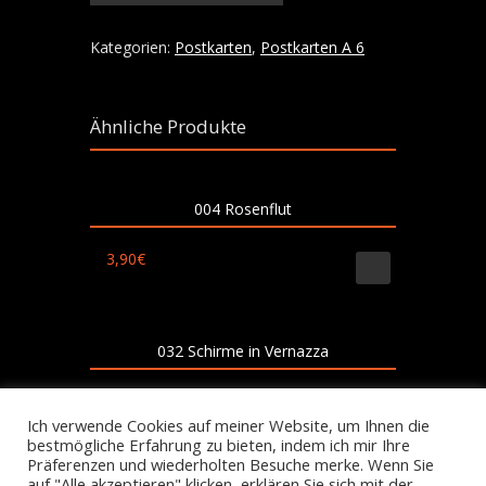
57
Menge
Kategorien:
Postkarten
,
Postkarten A 6
Ähnliche Produkte
004 Rosenflut
3,90
€
032 Schirme in Vernazza
3,90
€
Ich verwende Cookies auf meiner Website, um Ihnen die
bestmögliche Erfahrung zu bieten, indem ich mir Ihre
Präferenzen und wiederholten Besuche merke. Wenn Sie
auf "Alle akzeptieren" klicken, erklären Sie sich mit der