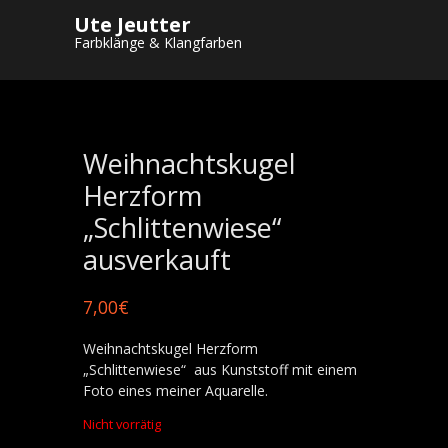
Ute Jeutter
Startseite
/
Shop
/
Weihnachtskugeln
/ Weihnachtskugel
Farbklänge & Klangfarben
Herzform „Schlittenwiese“ ausverkauft
Weihnachtskugel
Herzform
„Schlittenwiese“
ausverkauft
7,00
€
Weihnachtskugel Herzform
„Schlittenwiese“ aus Kunststoff mit einem
Foto eines meiner Aquarelle.
Nicht vorrätig