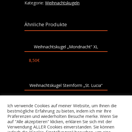
Kategorie:
Weihnachtskugeln
Ähnliche Produkte
Weihnachtskugel „Mondnacht“ XL
8,50
€
Weihnachtskugel Sternform „St. Lucia“
7,00
€
Ich verwende Cookies auf meiner Website, um Ihnen die
bestmögliche Erfahrung zu bieten, indem ich mir Ihre
Präferenzen und wiederholten Besuche merke. Wenn Sie
auf "Alle akzeptieren" klicken, erklären Sie sich mit der
Verwendung ALLER Cookies einverstanden. Sie können