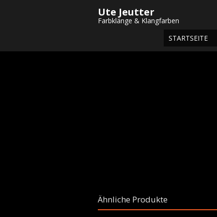
Ute Jeutter
Startseite
/
Shop
/
Weihnachtskugeln
/
Farbklänge & Klangfarben
STARTSEITE
Ähnliche Produkte