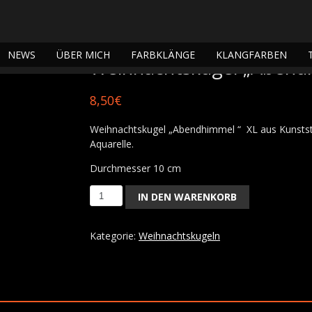
 Weihnachtskugel „Abendhimmel “ XL
NEWS
ÜBER MICH
FARBKLÄNGE
KLANGFARBEN
Weihnachtskugel „Abend
8,50
€
Weihnachtskugel „Abendhimmel “ XL aus Kunstst
Aquarelle.
Durchmesser 10 cm
IN DEN WARENKORB
Weihnachtskugel
„Abendhimmel
“
Kategorie:
Weihnachtskugeln
XL
Menge