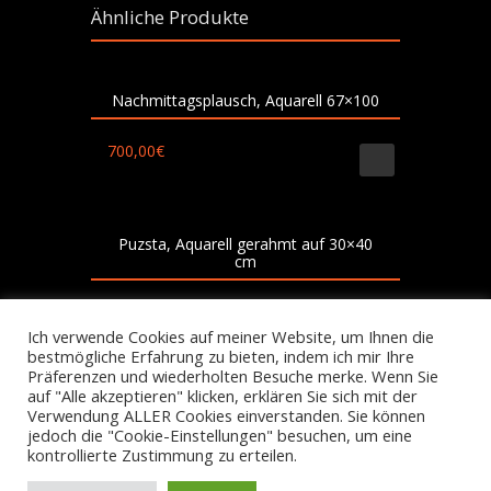
Ähnliche Produkte
Nachmittagsplausch, Aquarell 67×100
700,00
€
Puzsta, Aquarell gerahmt auf 30×40
cm
200,00
€
Ich verwende Cookies auf meiner Website, um Ihnen die
bestmögliche Erfahrung zu bieten, indem ich mir Ihre
Präferenzen und wiederholten Besuche merke. Wenn Sie
auf "Alle akzeptieren" klicken, erklären Sie sich mit der
Verwendung ALLER Cookies einverstanden. Sie können
jedoch die "Cookie-Einstellungen" besuchen, um eine
kontrollierte Zustimmung zu erteilen.