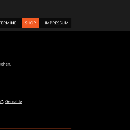
TERMINE
SHOP
IMPRESSUM
rell 61×46
sehen.
n"
,
Gemälde