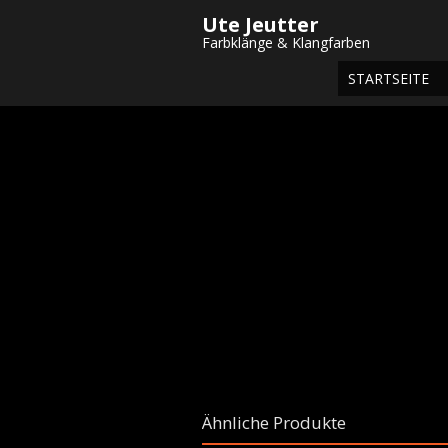
Ute Jeutter
Startseite
/
Shop
/
Gemälde
/
Aquarel
Farbklänge & Klangfarben
STARTSEITE
Ähnliche Produkte