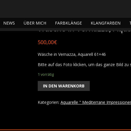
le " Mediterrane Impressionen"
/ Wäsche in Vernazza, Aquarell 61×46
NEWS
ÜBER MICH
FARBKLÄNGE
KLANGFARBEN
Wäsche in Vernazza, Aqua
500,00
€
Wäsche in Vernazza, Aquarell 61×46
Bitte auf das Foto klicken, um das ganze Bild zu 
1 vorrätig
IN DEN WARENKORB
Kategorien:
Aquarelle " Mediterrane Impressione