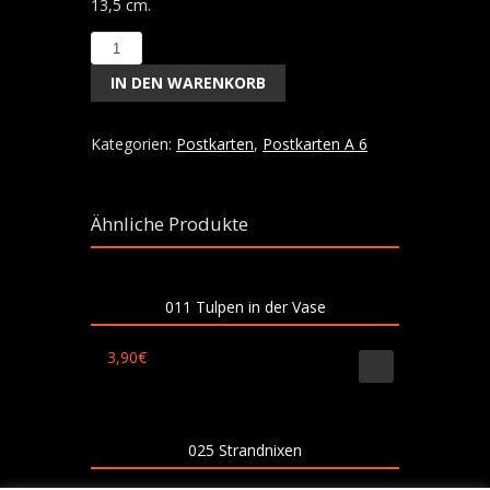
13,5 cm.
Tulpen
und
IN DEN WARENKORB
Ranunkel
-
48
Kategorien:
Postkarten
,
Postkarten A 6
Menge
Ähnliche Produkte
011 Tulpen in der Vase
3,90
€
025 Strandnixen