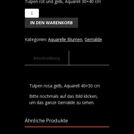
Tulpen rot und gelb, Aquarell 30×40 cm
Tulpen
rosa
IN DEN WARENKORB
gelb,
Aquarell
40x30
Kategorien:
Aquarelle Blumen
,
Gemälde
cm
Menge
Beschreibung
Tulpen rosa gelb, Aquarell 40×30 cm
Bitte nochmals auf das Bild klicken,
um das ganze Gemälde zu sehen.
Ähnliche Produkte