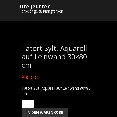
Ute Jeutter
Startseite
/
Shop
/
Gemälde
/
Aquarelle
Farbklänge & Klangfarben
"Die Badesaison ist eröffnet"
/ Tatort Sylt,
Aquarell auf Leinwand 80×80 cm
Tatort Sylt, Aquarell
auf Leinwand 80×80
cm
800,00
€
Tatort Sylt, Aquarell auf Leinwand 80×80
cm
Tatort
Sylt,
IN DEN WARENKORB
Aquarell