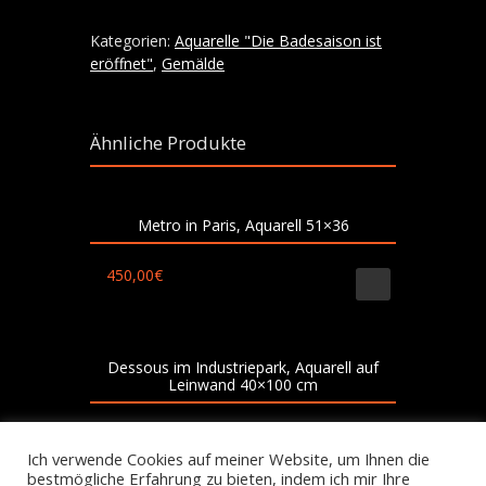
auf
Leinwand
Kategorien:
Aquarelle "Die Badesaison ist
80x80
eröffnet"
,
Gemälde
cm
Menge
Ähnliche Produkte
Metro in Paris, Aquarell 51×36
450,00
€
Dessous im Industriepark, Aquarell auf
Leinwand 40×100 cm
400,00
€
250,00
€
Ich verwende Cookies auf meiner Website, um Ihnen die
bestmögliche Erfahrung zu bieten, indem ich mir Ihre