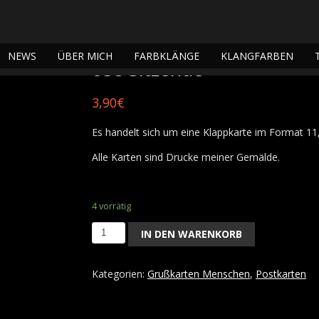
arten Menschen
/ 058 Sitzende
NEWS
ÜBER MICH
FARBKLÄNGE
KLANGFARBEN
058 Sitzende
3,90
€
Es handelt sich um eine Klappkarte im Format 1
Alle Karten sind Drucke meiner Gemälde.
4 vorrätig
IN DEN WARENKORB
058
Sitzende
Menge
Kategorien:
Grußkarten Menschen
,
Postkarten