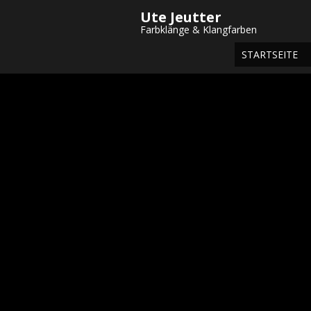
Ute Jeutter
Startseite
/
Shop
/
Postkarten
/
Grußk
Farbklänge & Klangfarben
STARTSEITE