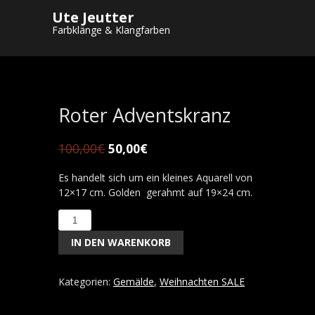
Ute Jeutter
Startseite
/
Shop
/
Gemälde
/
Weihnachten
Farbklänge & Klangfarben
SALE
/ Roter Adventskranz
Roter Adventskranz
100,00
€
50,00
€
Es handelt sich um ein kleines Aquarell von
12×17 cm. Golden gerahmt auf 19×24 cm.
Roter
Adventskranz
IN DEN WARENKORB
Menge
Kategorien:
Gemälde
,
Weihnachten SALE