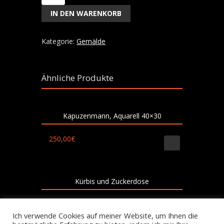
,
IN DEN WARENKORB
Aquarell
20x20
cm
Kategorie:
Gemälde
Menge
Ähnliche Produkte
Kapuzenmann, Aquarell 40×30
250,00
€
Kürbis und Zuckerdose
300,00
€
Ich verwende Cookies auf meiner Website, um Ihnen die