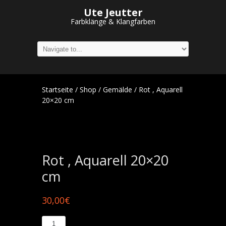
Ute Jeutter
Farbklänge & Klangfarben
Startseite
/
Shop
/
Gemälde
/ Rot , Aquarell
20×20 cm
Rot , Aquarell 20×20
cm
30,00
€
Rot