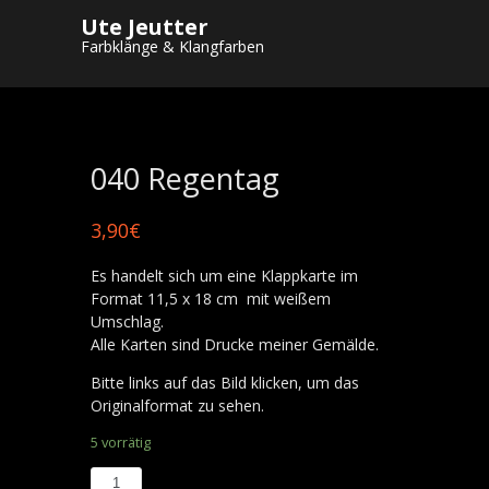
Ute Jeutter
Startseite
/
Shop
/
Postkarten
/
Grußkarten
Farbklänge & Klangfarben
Menschen
/ 040 Regentag
040 Regentag
3,90
€
Es handelt sich um eine Klappkarte im
Format 11,5 x 18 cm mit weißem
Umschlag.
Alle Karten sind Drucke meiner Gemälde.
Bitte links auf das Bild klicken, um das
Originalformat zu sehen.
5 vorrätig
040