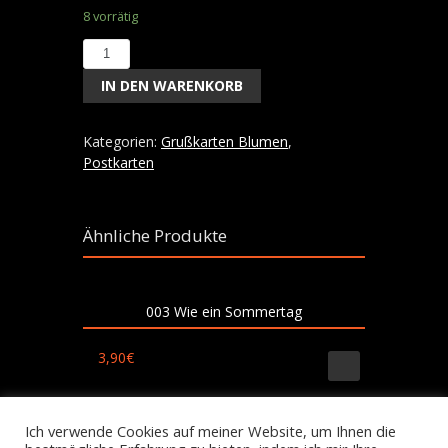
8 vorrätig
033
Orchidee
IN DEN WARENKORB
Menge
Kategorien:
Grußkarten Blumen
,
Postkarten
Ähnliche Produkte
003 Wie ein Sommertag
3,90
€
Ich verwende Cookies auf meiner Website, um Ihnen die
007 Silvias Tulpen