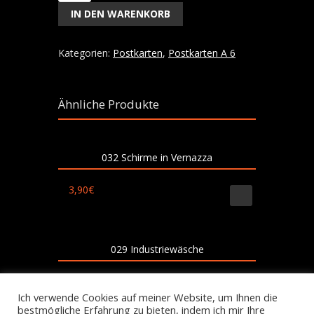
mehr
IN DEN WARENKORB
Tulpen
-
49
Kategorien:
Postkarten
,
Postkarten A 6
Menge
Ähnliche Produkte
032 Schirme in Vernazza
3,90
€
029 Industriewäsche
3,90
€
Ich verwende Cookies auf meiner Website, um Ihnen die
bestmögliche Erfahrung zu bieten, indem ich mir Ihre