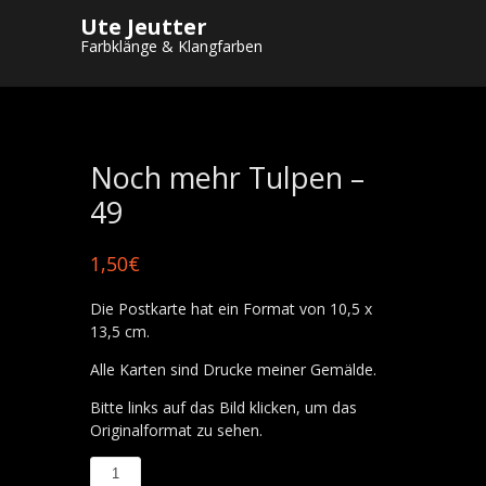
Ute Jeutter
Startseite
/
Shop
/
Postkarten
/
Postkarten
Farbklänge & Klangfarben
A 6
/ Noch mehr Tulpen – 49
Noch mehr Tulpen –
49
1,50
€
Die Postkarte hat ein Format von 10,5 x
13,5 cm.
Alle Karten sind Drucke meiner Gemälde.
Bitte links auf das Bild klicken, um das
Originalformat zu sehen.
Noch