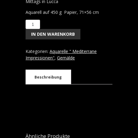
Mittags in Lucca
Aquarell auf 450 g Papier, 71×56 cm
Mittags
in
IN DEN WARENKORB
Lucca,
Aquarell,
71x56
Kategorien:
Aquarelle " Mediterrane
cm
Impressionen"
,
Gemälde
Menge
Beschreibung
Ähnliche Produkte