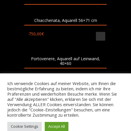
Chiaccheriata, Aquarell 56×71 cm
750,00
€
Portovenere, Aquarell auf Leinwand,
40×60
500,00
€
Ich verwende Cookies auf meiner Website, um Ihnen die
bestmögliche Erfahrung zu bieten, indem ich mir Ihre
Präferenzen und wiederholten Besuche merke. Wenn Sie
auf "Alle akzeptieren" klicken, erklären Sie sich mit der
Verwendung ALLER Cookies einverstanden. Sie können
jedoch die "Cookie-Einstellungen" besuchen, um eine
kontrollierte Zustimmung zu erteilen.
Copyright by Ute Jeutter 2015
Cookie Settings
Accept All
↑