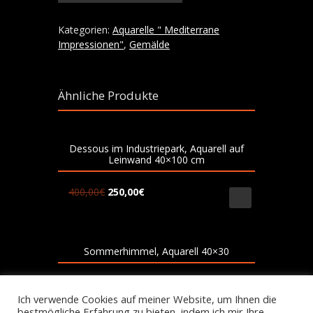
Kategorien:
Aquarelle " Mediterrane
Impressionen"
,
Gemälde
Ähnliche Produkte
Dessous im Industriepark, Aquarell auf
Leinwand 40×100 cm
400,00
€
250,00
€
Sommerhimmel, Aquarell 40×30
200,00
€
Ich verwende Cookies auf meiner Website, um Ihnen die
bestmögliche Erfahrung zu bieten, indem ich mir Ihre