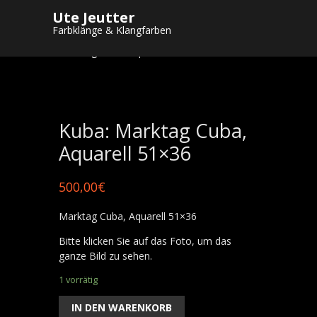
Ute Jeutter
Startseite
/
Shop
/
Gemälde
/
Aquarelle "
Farbklänge & Klangfarben
Mediterrane Impressionen"
/ Kuba:
Marktag Cuba, Aquarell 51×36
Kuba: Marktag Cuba,
Aquarell 51×36
500,00
€
Marktag Cuba, Aquarell 51×36
Bitte klicken Sie auf das Foto, um das
ganze Bild zu sehen.
1 vorrätig
IN DEN WARENKORB