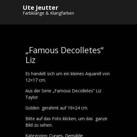
Ute Jeutter
Startseite
/
Shop
/
Gemälde
/
Curves
/ „Famous
Farbklänge & Klangfarben
Decolletes“ Liz
„Famous Decolletes“
Liz
Es handelt sich um ein kleines Aquarell von
12×17 cm.
Aus der Serie „Famous Decolletes“ Liz
Taylor
Golden gerahmt auf 19×24 cm.
Bitte auf das Foto klicken, um das ganze
Bild zu sehen.
Kategorien:
Curves
,
Gemälde