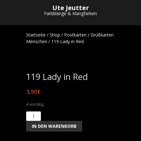
Ute Jeutter
Farbklänge & Klangfarben
Startseite
/
Shop
/
Postkarten
/
Grußkarten
Menschen
/ 119 Lady in Red
119 Lady in Red
3,90
€
4 vorrätig
119
Lady
IN DEN WARENKORB
in
Red