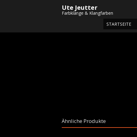
Ute Jeutter
Startseite
/
Shop
/
Postkarten
/
Winte
Farbklänge & Klangfarben
STARTSEITE
Ähnliche Produkte