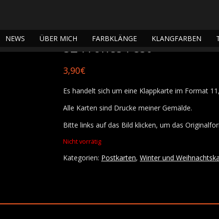
r und Weihnachtskarten
/ 52 Frohes Fest
NEWS
ÜBER MICH
FARBKLÄNGE
KLANGFARBEN
52 Frohes Fest
3,90
€
Es handelt sich um eine Klappkarte im Format 1
Alle Karten sind Drucke meiner Gemälde.
Bitte links auf das Bild klicken, um das Originalf
Nicht vorrätig
Kategorien:
Postkarten
,
Winter und Weihnachtska