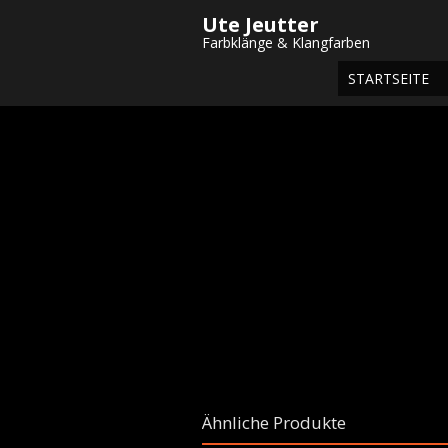
Ute Jeutter
Startseite
/
Shop
/
Gemälde
/
Aquarell
Farbklänge & Klangfarben
STARTSEITE
Ähnliche Produkte