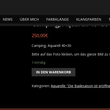
e "Die Badesaison ist eröffnet"
/ Camping, Aquarell 40×30
NEWS
ÜBER MICH
FARBKLÄNGE
KLANGFARBEN
Camping, Aquarell 40×30
250,00
€
Camping, Aquarell 40×30
Bitte auf das Foto klicken, um das ganze Bild zu 
1 vorrätig
IN DEN WARENKORB
Kategorien:
Aquarelle "Die Badesaison ist eröffne