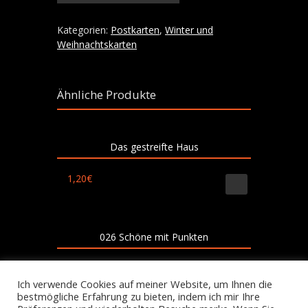
X-
Mas
Menge
Kategorien:
Postkarten
,
Winter und
Weihnachtskarten
Ähnliche Produkte
Das gestreifte Haus
1,20
€
026 Schöne mit Punkten
3,90
€
Ich verwende Cookies auf meiner Website, um Ihnen die
bestmögliche Erfahrung zu bieten, indem ich mir Ihre