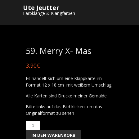
Ute Jeutter
Startseite
/
Shop
/
Postkarten
/
Winter und
Farbklänge & Klangfarben
Weihnachtskarten
/ 59. Merry X- Mas
59. Merry X- Mas
3,90
€
Es handelt sich um eine Klappkarte im
Format 12 x 18 cm mit weißem Umschlag.
Alle Karten sind Drucke meiner Gemälde.
Bitte links auf das Bild klicken, um das
Originalformat zu sehen
59.
Merry
IN DEN WARENKORB