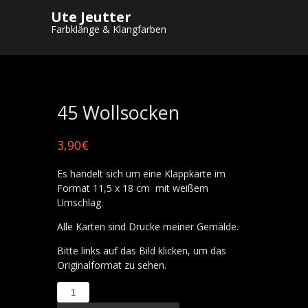
Ute Jeutter
Startseite
/
Shop
/
Postkarten
/
Winter und
Farbklänge & Klangfarben
Weihnachtskarten
/ 45 Wollsocken
45 Wollsocken
3,90
€
Es handelt sich um eine Klappkarte im
Format 11,5 x 18 cm mit weißem
Umschlag.
Alle Karten sind Drucke meiner Gemälde.
Bitte links auf das Bild klicken, um das
Originalformat zu sehen.
45