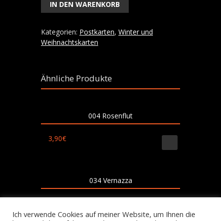
Wollsocken
IN DEN WARENKORB
Menge
Kategorien:
Postkarten
,
Winter und
Weihnachtskarten
Ähnliche Produkte
004 Rosenflut
3,90
€
034 Vernazza
3,90
€
Ich verwende Cookies auf meiner Website, um Ihnen die