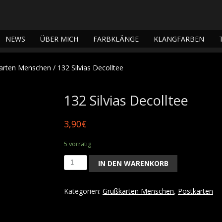
NEWS
ÜBER MICH
FARBKLÄNGE
KLANGFARBEN
arten Menschen
/ 132 Silvias Decolltee
132 Silvias Decolltee
3,90
€
5 vorrätig
IN DEN WARENKORB
132
Silvias
Decolltee
Kategorien:
Grußkarten Menschen
,
Postkarten
Menge