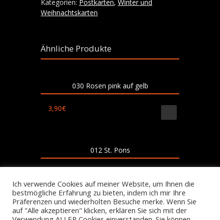
Kategorien:
Postkarten
,
Winter und
Weihnachtskarten
Ähnliche Produkte
030 Rosen pink auf gelb
3,90
€
012 St. Pons
3,90
€
Ich verwende Cookies auf meiner Website, um Ihnen die
bestmögliche Erfahrung zu bieten, indem ich mir Ihre
Präferenzen und wiederholten Besuche merke. Wenn Sie
auf "Alle akzeptieren" klicken, erklären Sie sich mit der
Verwendung ALLER Cookies einverstanden. Sie können