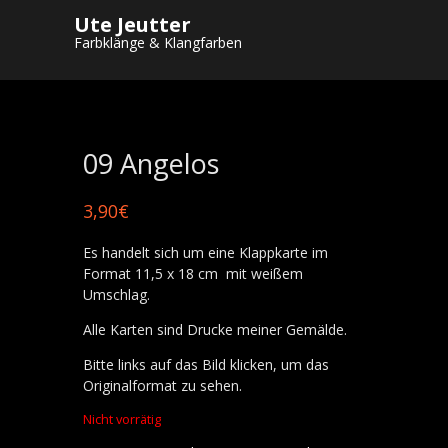
Ute Jeutter
Startseite
/
Shop
/
Postkarten
/
Winter und
Farbklänge & Klangfarben
Weihnachtskarten
/ 09 Angelos
09 Angelos
3,90
€
Es handelt sich um eine Klappkarte im
Format 11,5 x 18 cm mit weißem
Umschlag.
Alle Karten sind Drucke meiner Gemälde.
Bitte links auf das Bild klicken, um das
Originalformat zu sehen.
Nicht vorrätig