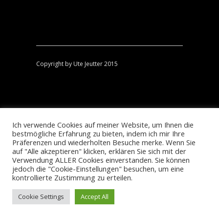
Copyright by Ute Jeutter 2015
Ich verwende Cookies auf meiner Website, um Ihnen die
bestmögliche Erfahrung zu bieten, indem ich mir Ihre
Präferenzen und wiederholten Besuche merke. Wenn Sie
auf "Alle akzeptieren" klicken, erklären Sie sich mit der
Verwendung ALLER Cookies einverstanden. Sie können
jedoch die "Cookie-Einstellungen" besuchen, um eine
kontrollierte Zustimmung zu erteilen.
Cookie Settings
Accept All