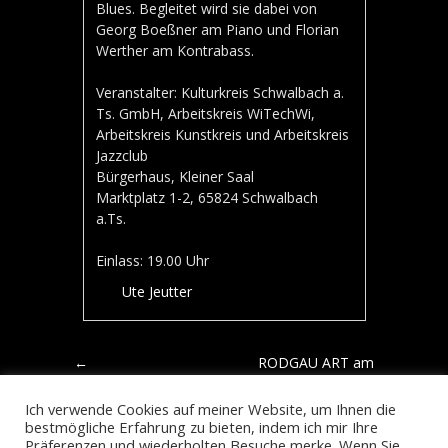
Blues. Begleitet wird sie dabei von
Georg Boeßner am Piano und Florian
Werther am Kontrabass.
Veranstalter: Kulturkreis Schwalbach a.
Ts. GmbH, Arbeitskreis WiTechWi,
Arbeitskreis Kunstkreis und Arbeitskreis
Jazzclub
Bürgerhaus, Kleiner Saal
Marktplatz 1-2, 65824 Schwalbach
a.Ts.
Einlass: 19.00 Uhr
Ute Jeutter
Artikel-Navigation
←
RODGAU ART am
„Frühlingserwachen“
29. & 30.10.22
→
21&22.5.22
Ich verwende Cookies auf meiner Website, um Ihnen die
Aterlierhaus B 71
bestmögliche Erfahrung zu bieten, indem ich mir Ihre
Präferenzen und wiederholten Besuche merke. Wenn Sie